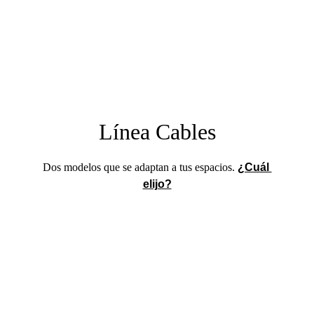
(*) Precio correspondiente a balcon/cerco plano línea Mediterránea modelo de 5 
cables, de 6 metros de longitud total, con postes cada 2 metros, color estándar. 
(**) Válido para kits de barandas únicamente. No válido para componentes.
Línea Cables
Dos modelos que se adaptan a tus espacios. 
¿Cuál 
elijo?