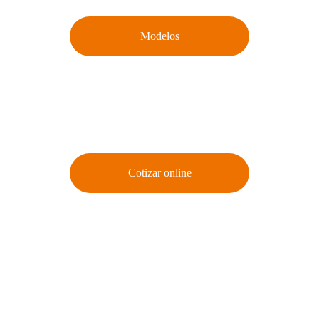
Modelos
Desde 
$80.900 
por metro lineal*
Cotizar online
ENVÍOS A TODO EL PAÍS
6 Cuotas sin interés
ó 
15% off en 1 pago/transferencia 
bancaria **